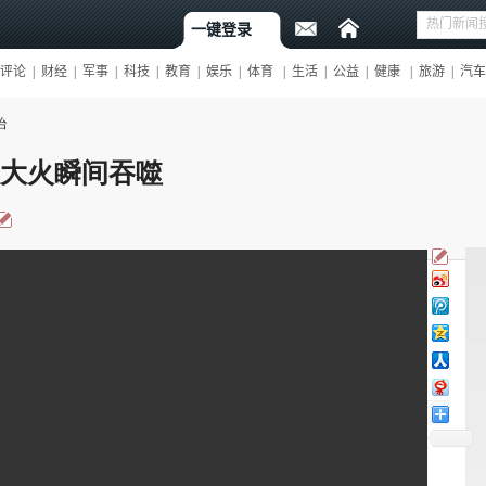
治
被大火瞬间吞噬