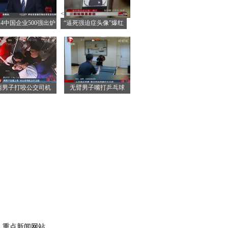
<
014中国企业500强出炉
“逼死强迫症头像”爆红
两男子打咬公交司机
无臂男子嘴打乒乓球