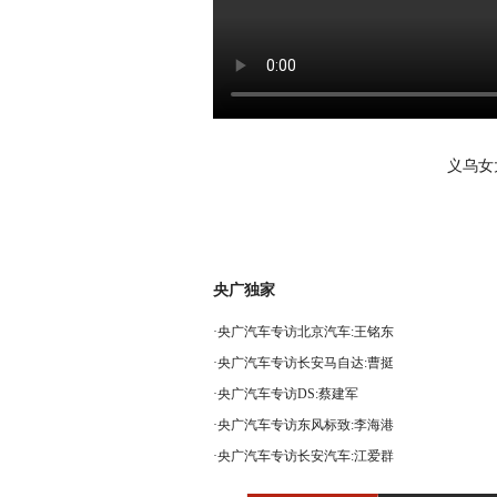
义乌女
央广独家
·
央广汽车专访北京汽车:王铭东
·
央广汽车专访长安马自达:曹挺
·
央广汽车专访DS:蔡建军
·
央广汽车专访东风标致:李海港
·
央广汽车专访长安汽车:江爱群