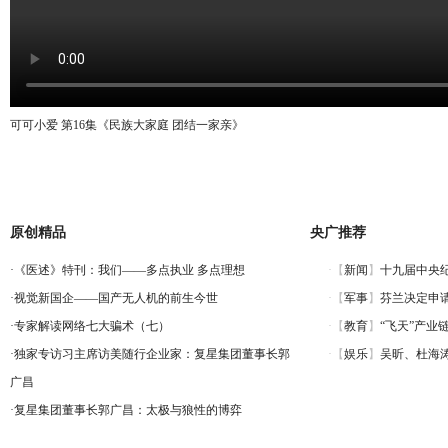
可可小爱 第16集《民族大家庭 团结一家亲》
原创精品
央广推荐
·
《医述》特刊：我们——多点执业 多点理想
·
视觉新国企——国产无人机的前生今世
·
专家解读网络七大骗术（七）
·
独家专访习主席访美随行企业家：复星集团董事长郭
广昌
·
复星集团董事长郭广昌：太极与狼性的博弈