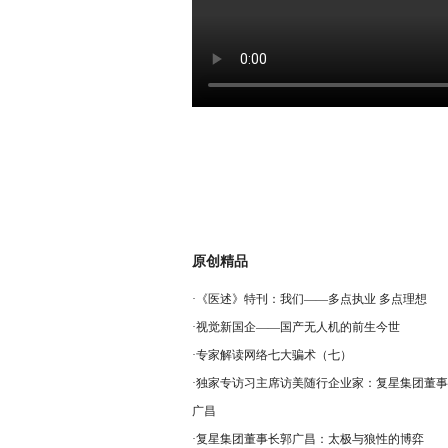
原创精品
·
《医述》特刊：我们——多点执业 多点理想
·
视觉新国企——国产无人机的前生今世
·
专家解读网络七大骗术（七）
·
独家专访习主席访美随行企业家：复星集团董事
广昌
·
复星集团董事长郭广昌：太极与狼性的博弈