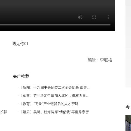
遇见你01
编辑：李聪格
央广推荐
今
长郭