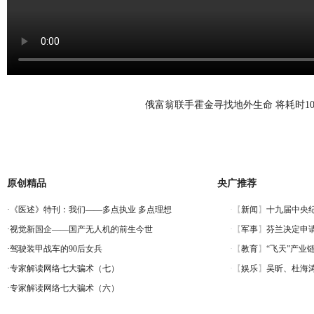
俄富翁联手霍金寻找地外生命 将耗时1
原创精品
央广推荐
·
《医述》特刊：我们——多点执业 多点理想
·
视觉新国企——国产无人机的前生今世
·
驾驶装甲战车的90后女兵
·
专家解读网络七大骗术（七）
·
专家解读网络七大骗术（六）