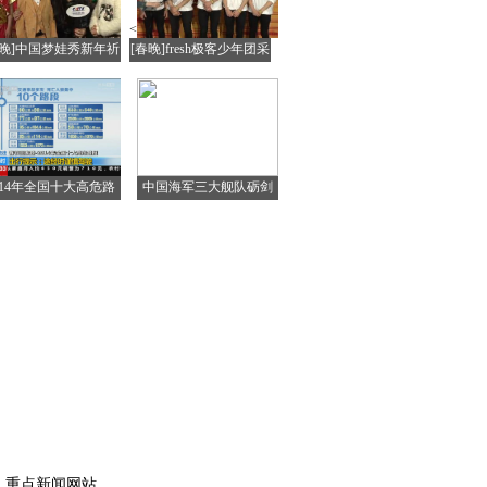
<
春晚]中国梦娃秀新年祈
[春晚]fresh极客少年团采
福
访
014年全国十大高危路
中国海军三大舰队砺剑
段公布
西太平洋