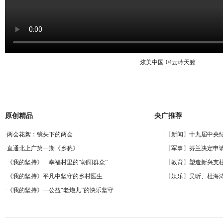
炫美中国·04云岭天籁
原创精品
央广推荐
·
两会花絮：镜头下的两会
·
直通北上广第一期《乡愁》
·
《我的坚持》—幸福村里的“朝阳群众”
·
《我的坚持》平凡中坚守的乡村医生
·
《我的坚持》—公益“老炮儿”的快乐坚守