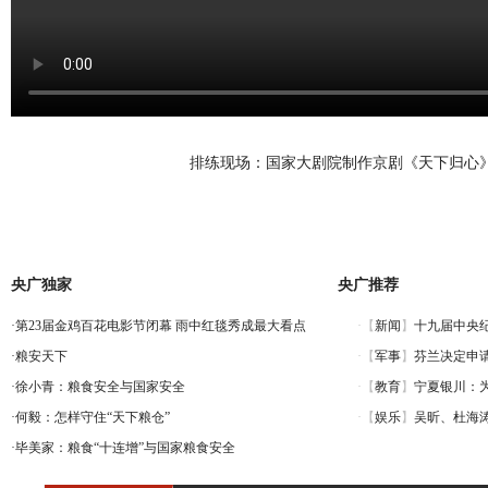
排练现场：国家大剧院制作京剧《天下归心
央广独家
央广推荐
·
第23届金鸡百花电影节闭幕 雨中红毯秀成最大看点
·
粮安天下
·
徐小青：粮食安全与国家安全
·
何毅：怎样守住“天下粮仓”
·
毕美家：粮食“十连增”与国家粮食安全