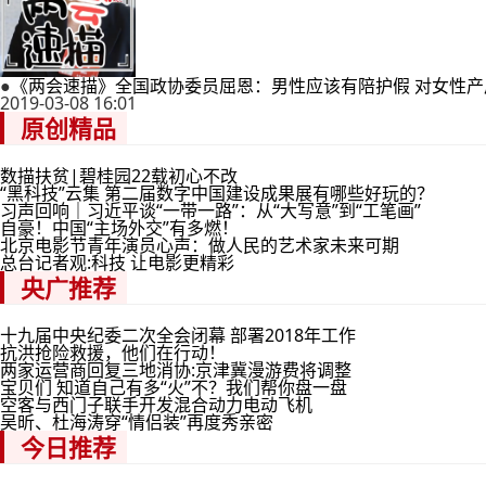
●
《两会速描》全国政协委员屈恩：男性应该有陪护假 对女性
2019-03-08 16:01
原创精品
数描扶贫|碧桂园22载初心不改
“黑科技”云集 第二届数字中国建设成果展有哪些好玩的？
习声回响｜习近平谈“一带一路”：从“大写意”到“工笔画”
自豪！中国“主场外交”有多燃！
北京电影节青年演员心声：做人民的艺术家未来可期
总台记者观:科技 让电影更精彩
央广推荐
十九届中央纪委二次全会闭幕 部署2018年工作
抗洪抢险救援，他们在行动！
两家运营商回复三地消协:京津冀漫游费将调整
宝贝们 知道自己有多“火”不？我们帮你盘一盘
空客与西门子联手开发混合动力电动飞机
吴昕、杜海涛穿“情侣装”再度秀亲密
今日推荐