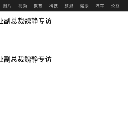
图片
视频
教育
科技
旅游
健康
汽车
公益
乳业副总裁魏静专访
乳业副总裁魏静专访