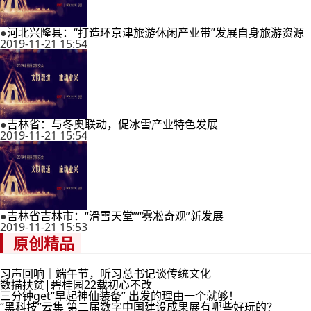
●
河北兴隆县：“打造环京津旅游休闲产业带”发展自身旅游资源
2019-11-21 15:54
●
吉林省：与冬奥联动，促冰雪产业特色发展
2019-11-21 15:54
●
吉林省吉林市：“滑雪天堂”“雾凇奇观”新发展
2019-11-21 15:53
原创精品
习声回响｜端午节，听习总书记谈传统文化
数描扶贫|碧桂园22载初心不改
三分钟get“早起神仙装备” 出发的理由一个就够！
“黑科技”云集 第二届数字中国建设成果展有哪些好玩的？