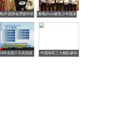
<
春晚]中国梦娃秀新年祈
[春晚]fresh极客少年团采
福
访
014年全国十大高危路
中国海军三大舰队砺剑
段公布
西太平洋