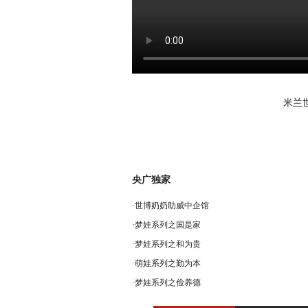
米兰
央广独家
·
世博奶奶助威中企馆
·
梦娃系列之国是家
·
梦娃系列之和为贵
·
萌娃系列之勤为本
·
梦娃系列之俭养德