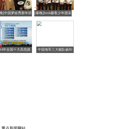
<
春晚]中国梦娃秀新年祈
[春晚]fresh极客少年团采
福
访
014年全国十大高危路
中国海军三大舰队砺剑
段公布
西太平洋