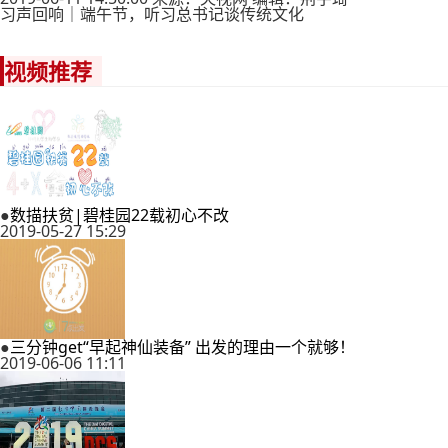
习声回响｜端午节，听习总书记谈传统文化
视频推荐
●
数描扶贫|碧桂园22载初心不改
2019-05-27 15:29
●
三分钟get“早起神仙装备” 出发的理由一个就够！
2019-06-06 11:11