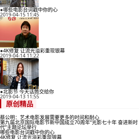
●
哪些电影台词戳中你的心
2019-04-15 11:45
●
4K修复 让流光溢彩重现银幕
2019-04-14 11:22
●
北影节 今天话筒交给你
2019-04-13 11:55
原创精品
蔡公明：艺术电影发展需要更多的时间和耐心
第九届北京国际电影节新中国成立70周年“光影七十年 奋进新时
代”主题论坛举行
哪些电影台词戳中你的心
4K修复 让流光溢彩重现银幕