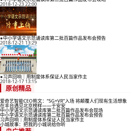
2018-12-23 22:00
●
中小学语文示范诵读库第二批百篇作品发布会预告
2018-12-21 13:29
●
习声回响｜用制度体系保证人民当家作主
2018-12-17 13:15
原创精品
爱奇艺智能CEO熊文：“5G+VR”入场 将颠覆人们现有生活想象
在丰台遇见北京榜样——于安安
中小学语文示范诵读库第二批百篇作品发布会现场
中小学语文示范诵读库第二批百篇作品发布会预告
习声回响｜用制度体系保证人民当家作主
小城故事：把我的小城说给你听