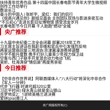
扶持青年优秀作品 第十四届中国长春电影节青年大学生微视频
创作工作坊举行
数说长江
奋斗的中国人|张昕宇、梁红：我们的侣行
《很高兴遇见你》剧组见面会 主创团队现场与影迷亲密互动
“不忘初心”走进长影旧址博物馆 感受流金岁月
长春电影节今日开幕 千人助跑“燃动”全城
央广推荐
十九届中央纪委二次全会闭幕 部署2018年工作
习主席主旨讲话在我赴非维和官兵中引发强烈反响
两家运营商回复三地消协:京津冀漫游费将调整
升学不能升度数 携手打好儿童青少年视力保卫战
空客与西门子联手开发混合动力电动飞机
吴昕、杜海涛穿“情侣装”再度秀亲密
今日推荐
【中非合作世界说】阿联酋媒体人:“八大行动”将深化中非合作
《军人一分钟》
代步飞行器 时速可超320公里
习近平时间|绿水青山就是金山银山
克罗地亚2：1逆转英格兰进决赛
爱拼(pia)晋江人
央广网版权所有(C)