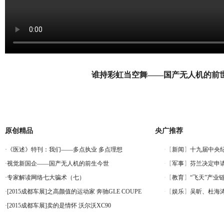
谁持彩虹当空舞
——
国产无人机的前
原创精品
央广推荐
·
《医述》特刊：我们——多点执业 多点理想
·
视觉新国企——国产无人机的前生今世
·
专家解读网络七大骗术（七）
·
[2015成都车展]之高颜值的运动家 奔驰GLE COUPE
·
[2015成都车展]卖的是情怀 沃尔沃XC90