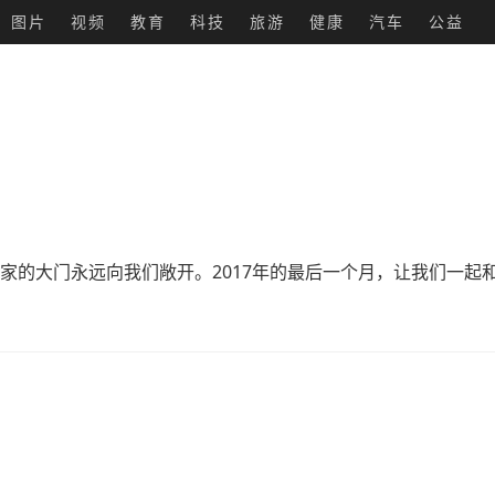
图片
视频
教育
科技
旅游
健康
汽车
公益
家的大门永远向我们敞开。2017年的最后一个月，让我们一起