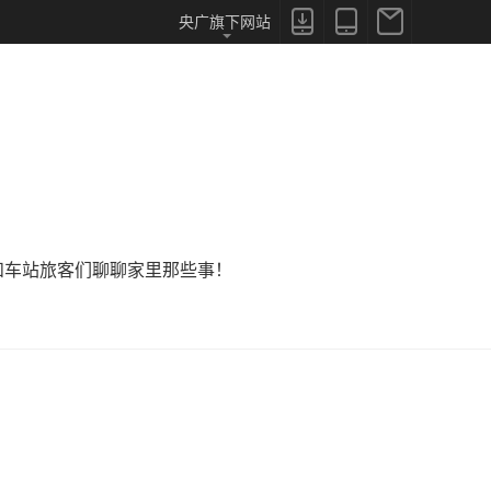



央广旗下网站
和车站旅客们聊聊家里那些事！