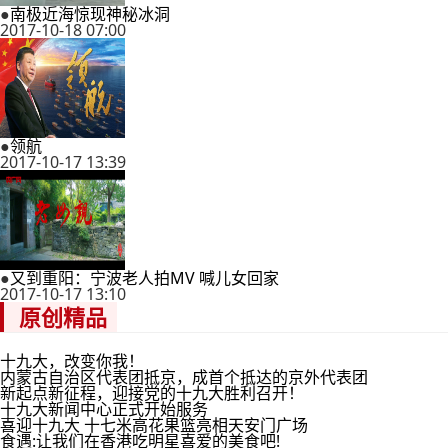
●
南极近海惊现神秘冰洞
2017-10-18 07:00
●
领航
2017-10-17 13:39
●
又到重阳：宁波老人拍MV 喊儿女回家
2017-10-17 13:10
原创精品
十九大，改变你我！
内蒙古自治区代表团抵京，成首个抵达的京外代表团
新起点新征程，迎接党的十九大胜利召开！
十九大新闻中心正式开始服务
喜迎十九大 十七米高花果篮亮相天安门广场
食遇:让我们在香港吃明星喜爱的美食吧!