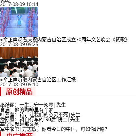
2017-08-09 10:14
●
俞正声观看庆祝内蒙古自治区成立70周年文艺晚会《赞歌》
2017-08-09 09:25
●
俞正声听取内蒙古自治区工作汇报
2017-08-09 09:10
原创精品
巫漪丽：一生只守一架琴|先生
食遇：他的咖啡里有个梦
叶嘉莹：诗，让我们的心灵不死|先生
潘际銮：骑自行车的“90后”院士|先生
塞罕坝就是那么美！
军中家书|方志敏，你看今日的中国，可如你所愿？