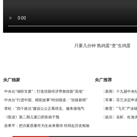
只要几分钟 熟鸡蛋“变”生鸡蛋
央广独家
央广推荐
·
中央台“倾听甘肃”：打造丝路经济带敦煌新“高地”
·
中央台“行进中国、精彩故事”特别报道：“丝路新雨”
·
章松：“四个政法”建设让公正看得见、服务接地气
·
《医述》第二期儿童口腔疾病干预
·
巫希平：把办案质量作为生命来看待 经得起历史检验