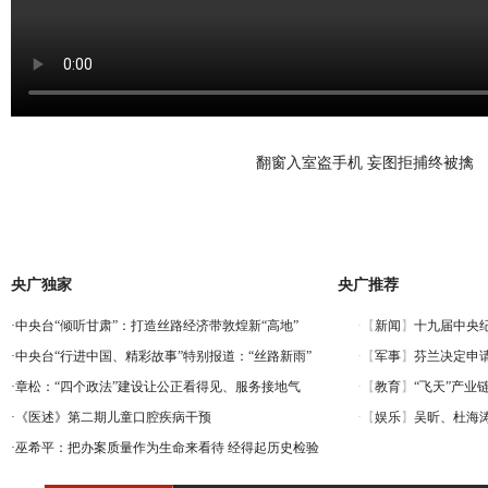
翻窗入室盗手机 妄图拒捕终被擒
央广独家
央广推荐
·
中央台“倾听甘肃”：打造丝路经济带敦煌新“高地”
·
中央台“行进中国、精彩故事”特别报道：“丝路新雨”
·
章松：“四个政法”建设让公正看得见、服务接地气
·
《医述》第二期儿童口腔疾病干预
·
巫希平：把办案质量作为生命来看待 经得起历史检验