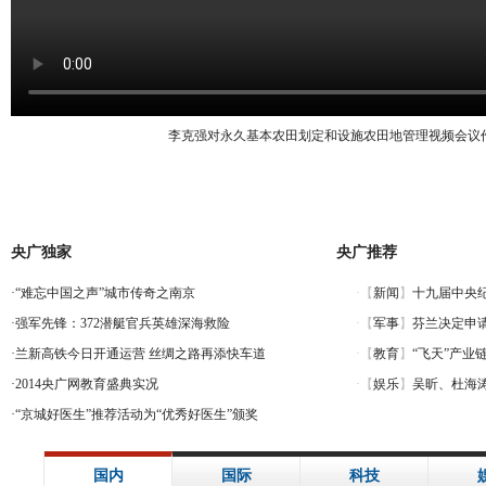
李克强对永久基本农田划定和设施农田地管理视频会议
央广独家
央广推荐
·
“难忘中国之声”城市传奇之南京
·
强军先锋：372潜艇官兵英雄深海救险
·
兰新高铁今日开通运营 丝绸之路再添快车道
·
2014央广网教育盛典实况
·
“京城好医生”推荐活动为“优秀好医生”颁奖