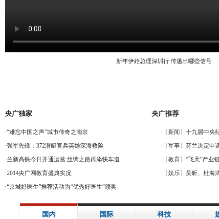
新年伊始总理深圳行 传递出哪些信号
央广独家
央广推荐
·
“难忘中国之声”城市传奇之南京
·
强军先锋：372潜艇官兵英雄深海救险
·
兰新高铁今日开通运营 丝绸之路再添快车道
·
2014央广网教育盛典实况
·
“京城好医生”推荐活动为“优秀好医生”颁奖