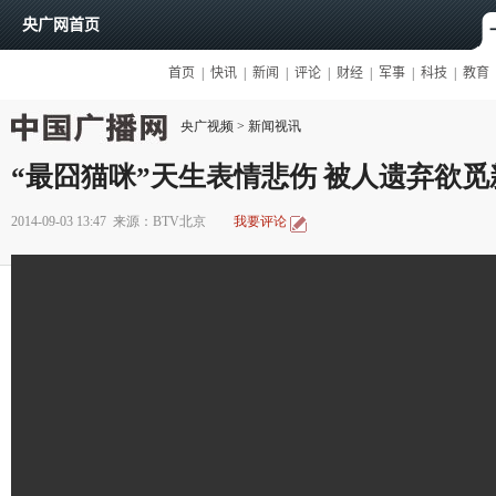
央广视频
>
新闻视讯
“最囧猫咪”天生表情悲伤 被人遗弃欲觅
2014-09-03 13:47
来源：BTV北京
我要评论