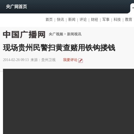
央广视频
>
新闻视讯
现场贵州民警扫黄查赌用铁钩搂钱
2014-02-26 09:13
来源：贵州卫视
我要评论