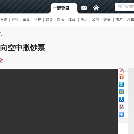
讯
 向空中撒钞票