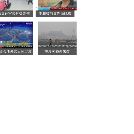
<
韩奥运宣传片疑剽窃
求职被当异性面脱衣
奥会闭幕式五环绽放
重度雾霾再来袭