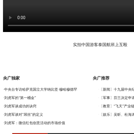
实拍中国游客泰国航班上互殴
央广独家
央广推荐
·
中央台专访哈萨克国立大学纳比坚·穆哈穆德罕
·
刘虎军的“第一桶金”
·
刘虎军谈成功的诀窍
·
刘虎军谈对"屌丝"的定义
·
刘虎军：微信红包创意活动的市场价值