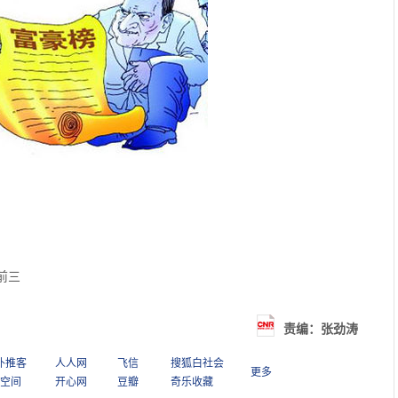
前三
责编：张劲涛
扑推客
人人网
飞信
搜狐白社会
更多
Q空间
开心网
豆瓣
奇乐收藏