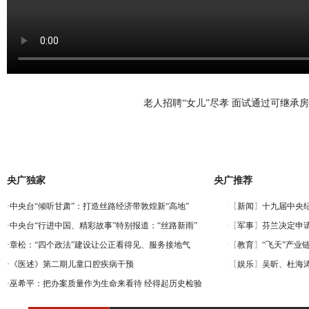
老人招聘“女儿”尽孝 面试通过可继承
央广独家
央广推荐
·
中央台“倾听甘肃”：打造丝路经济带敦煌新“高地”
·
中央台“行进中国、精彩故事”特别报道：“丝路新雨”
·
章松：“四个政法”建设让公正看得见、服务接地气
·
《医述》第二期儿童口腔疾病干预
·
巫希平：把办案质量作为生命来看待 经得起历史检验