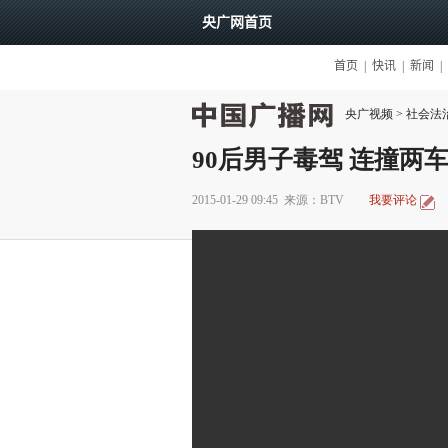
央广视频
>
社会法
90后男子毒驾 连撞两
2015-01-29 09:45
来源：BTV
我要评论