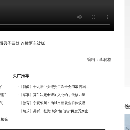
0后男子毒驾 连撞两车被抓
编辑：李聪格
央广推荐
”
雨”
气
热
史检验