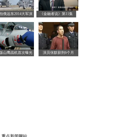
<
拍俄远东2014大军演
《金融者说》第11集
版山鹰战机首次曝光
演员张默获刑6个月