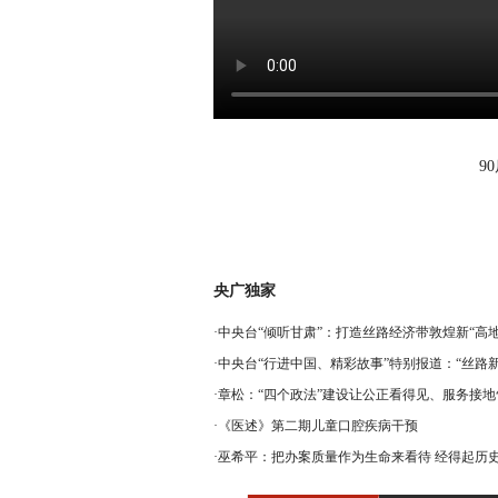
9
央广独家
·
中央台“倾听甘肃”：打造丝路经济带敦煌新“高地
·
中央台“行进中国、精彩故事”特别报道：“丝路新
·
章松：“四个政法”建设让公正看得见、服务接地
·
《医述》第二期儿童口腔疾病干预
·
巫希平：把办案质量作为生命来看待 经得起历