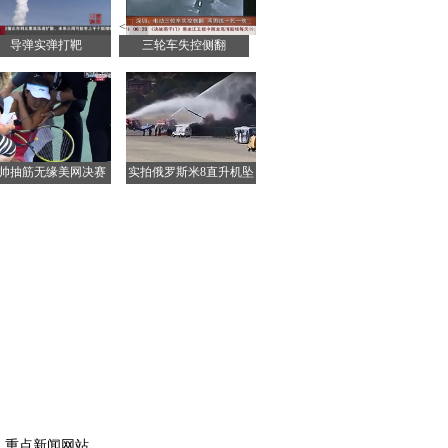
<
导弹实弹打靶
三轮车失控侧翻
帅抽筋无缘美网决赛
实拍俄罗斯米8直升机坠
毁