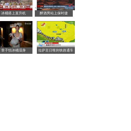
<
冰桶搭上直升机
醉酒男站上保时捷
章子怡冰桶湿身
拉萨至日喀则铁路通车