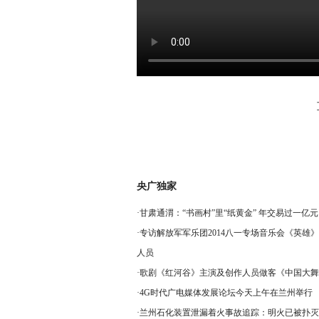
央广独家
·
甘肃通渭：“书画村”里“纸黄金” 年交易过一亿元
·
专访解放军军乐团2014八一专场音乐会《英雄
人员
·
歌剧《红河谷》主演及创作人员做客《中国大舞
·
4G时代广电媒体发展论坛今天上午在兰州举行
·
兰州石化装置泄漏着火事故追踪：明火已被扑灭