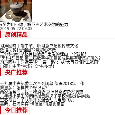
●
吴为山带你了解亚洲艺术交融的魅力
2019-05-22 09:03
原创精品
习声回响｜端午节，听习总书记谈传统文化
数描扶贫|碧桂园22载初心不改
三分钟get“早起神仙装备” 出发的理由一个就够！
“黑科技”云集 第二届数字中国建设成果展有哪些好玩的？
习声回响｜习近平谈“一带一路”：从“大写意”到“工笔画”
自豪！中国“主场外交”有多燃！
央广推荐
十九届中央纪委二次全会闭幕 部署2018年工作
冀惠彦：怎样做个好记者？
两家运营商回复三地消协:京津冀漫游费将调整
六年级小学生的调研报告解决了学校剩饭剩菜问题
空客与西门子联手开发混合动力电动飞机
吴昕、杜海涛穿“情侣装”再度秀亲密
今日推荐