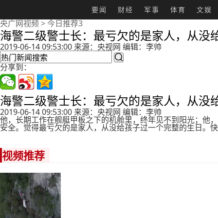
要闻
财经
军事
体育
文娱
央广网视频
>
今日推荐3
海警二级警士长：最亏欠的是家人，从没
2019-06-14 09:53:00 来源：央视网 编辑：李帅

分享到：
海警二级警士长：最亏欠的是家人，从没
2019-06-14 09:53:00 来源：央视网 编辑：李帅
他，长期工作在舰艇甲板之下的机舱里，终年见不到阳光；他，
安全。觉得最亏欠的是家人，从没给孩子过一个完整的生日。快
视频推荐