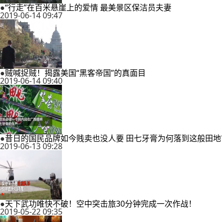
●
“行走”在百米悬崖上的爱情 最美景区保洁员夫妻
2019-06-14 09:47
●
贼喊捉贼！揭露美国“黑客帝国”的真面目
2019-06-14 09:40
●
昔日的国民品牌如今贱卖也没人要 田七牙膏为何落到这般田地
2019-06-13 09:28
●
天下武功唯快不破！空中突击旅30分钟完成一次作战！
2019-05-22 09:35