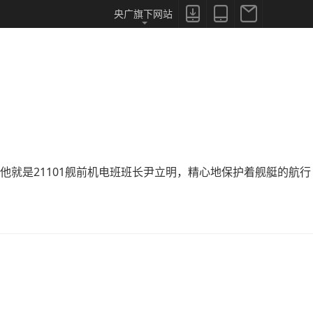



央广旗下网站
就是21101舰前机电班班长尹立明，精心地保护着舰艇的航行