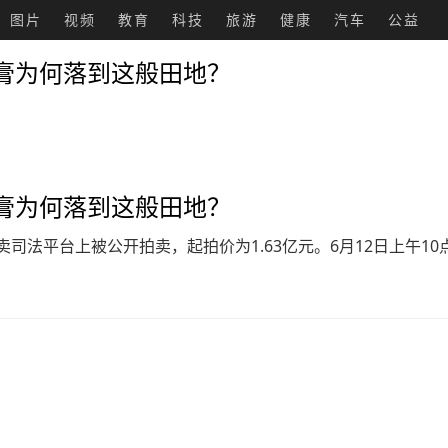
图片
视频
教育
科技
旅游
健康
汽车
公益
膏为何落到这般田地？
膏为何落到这般田地？
司法平台上被公开拍卖，起拍价为1.63亿元。6月12日上午1