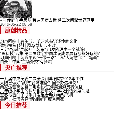
●
F1传奇车手尼基·劳达因病去世 曾三次问鼎世界冠军
2019-05-22 08:58
原创精品
习声回响｜端午节，听习总书记谈传统文化
数描扶贫|碧桂园22载初心不改
三分钟get“早起神仙装备” 出发的理由一个就够！
“黑科技”云集 第二届数字中国建设成果展有哪些好玩的？
习声回响｜习近平谈“一带一路”：从“大写意”到“工笔画”
自豪！中国“主场外交”有多燃！
央广推荐
十九届中央纪委二次全会闭幕 部署2018年工作
大陆已做好“武统”台湾准备？国台办这样说！
两家运营商回复三地消协:京津冀漫游费将调整
六年级小学生的调研报告解决了学校剩饭剩菜问题
空客与西门子联手开发混合动力电动飞机
吴昕、杜海涛穿“情侣装”再度秀亲密
今日推荐