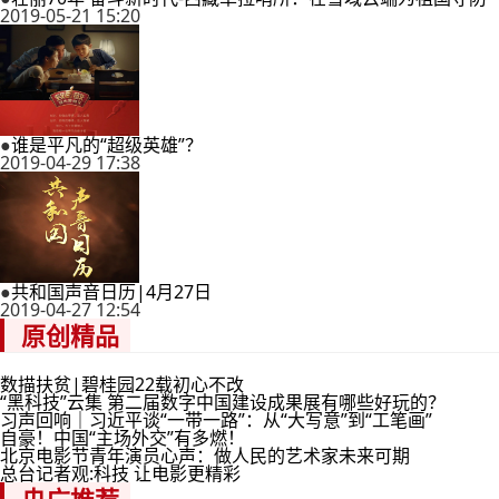
2019-05-21 15:20
●
谁是平凡的“超级英雄”？
2019-04-29 17:38
●
共和国声音日历|4月27日
2019-04-27 12:54
原创精品
数描扶贫|碧桂园22载初心不改
“黑科技”云集 第二届数字中国建设成果展有哪些好玩的？
习声回响｜习近平谈“一带一路”：从“大写意”到“工笔画”
自豪！中国“主场外交”有多燃！
北京电影节青年演员心声：做人民的艺术家未来可期
总台记者观:科技 让电影更精彩