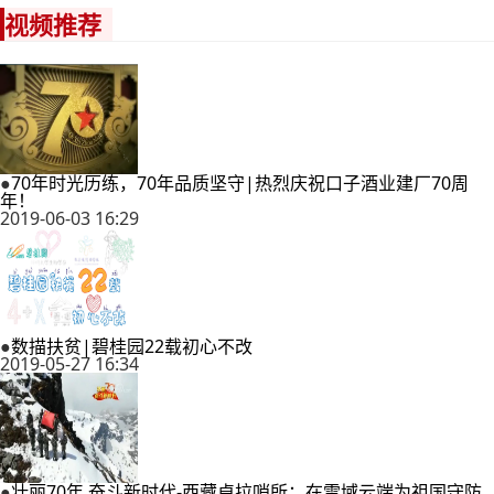
视频推荐
●
70年时光历练，70年品质坚守|热烈庆祝口子酒业建厂70周
年！
2019-06-03 16:29
●
数描扶贫|碧桂园22载初心不改
2019-05-27 16:34
●
壮丽70年 奋斗新时代-西藏卓拉哨所：在雪域云端为祖国守防