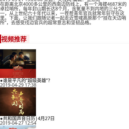
在距离北京4000多公里的西南边防线上，有一个海拔4687米的
卓拉哨所，每年封山期长达8个月，含氧量不到内地的三分之
一，从上世纪六十年代以来，一茬茬青年官兵就常年驻守在这
里。下面，让我们跟随记者一起走近雪域高原那个“挂在天边哨
所”，去感受戍边官兵的超常意志和坚韧品格。
视频推荐
●
谁是平凡的“超级英雄”？
2019-04-29 17:38
●
共和国声音日历|4月27日
2019-04-27 12:54