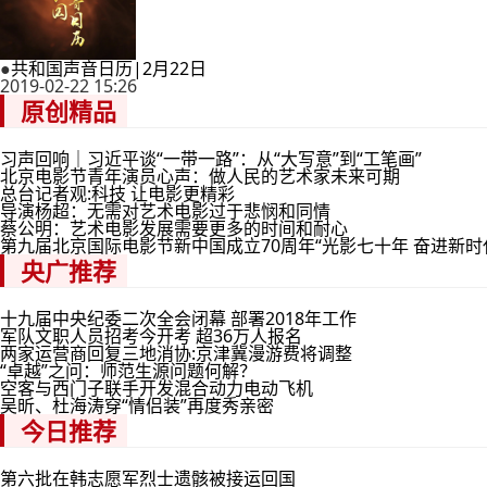
●
共和国声音日历|2月22日
2019-02-22 15:26
原创精品
习声回响｜习近平谈“一带一路”：从“大写意”到“工笔画”
北京电影节青年演员心声：做人民的艺术家未来可期
总台记者观:科技 让电影更精彩
导演杨超：无需对艺术电影过于悲悯和同情
蔡公明：艺术电影发展需要更多的时间和耐心
第九届北京国际电影节新中国成立70周年“光影七十年 奋进新时
央广推荐
十九届中央纪委二次全会闭幕 部署2018年工作
军队文职人员招考今开考 超36万人报名
两家运营商回复三地消协:京津冀漫游费将调整
“卓越”之问：师范生源问题何解？
空客与西门子联手开发混合动力电动飞机
吴昕、杜海涛穿“情侣装”再度秀亲密
今日推荐
第六批在韩志愿军烈士遗骸被接运回国