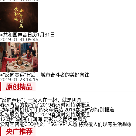
●
共和国声音日历1月31日
2019-01-31 09:46
●
“反向春运”背后，城市奋斗者的美好向往
2019-01-23 14:15
原创精品
“反向春运”：一家人在一起，就是团圆
春运背后的指挥官 2019春运时刻特别报道
动车组司机韩军甲的火车情结 2019春运时刻特别报道
科技服务爱心相伴 2019春运时刻特别报道
120秒飞越苍山洱海 赏彩云之南绝美风光
爱奇艺智能CEO熊文：“5G+VR”入场 将颠覆人们现有生活想象
央广推荐