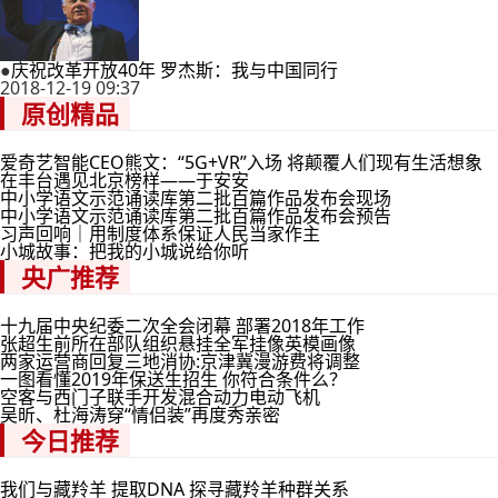
●
庆祝改革开放40年 罗杰斯：我与中国同行
2018-12-19 09:37
原创精品
爱奇艺智能CEO熊文：“5G+VR”入场 将颠覆人们现有生活想象
在丰台遇见北京榜样——于安安
中小学语文示范诵读库第二批百篇作品发布会现场
中小学语文示范诵读库第二批百篇作品发布会预告
习声回响｜用制度体系保证人民当家作主
小城故事：把我的小城说给你听
央广推荐
十九届中央纪委二次全会闭幕 部署2018年工作
张超生前所在部队组织悬挂全军挂像英模画像
两家运营商回复三地消协:京津冀漫游费将调整
一图看懂2019年保送生招生 你符合条件么？
空客与西门子联手开发混合动力电动飞机
吴昕、杜海涛穿“情侣装”再度秀亲密
今日推荐
我们与藏羚羊 提取DNA 探寻藏羚羊种群关系