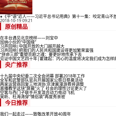
●
《平“语”近人——习近平总书记用典》第十一集：咬定青山不
2018-10-19 09:21
原创精品
在丰台遇见北京榜样——刘宝中
加纳小伙的“中国缘”
习声回响|中国开放的大门越开越大
习声回响|把我们的人民共和国建设得更加繁荣富强
“拼命三郎”重塑京剧之魂：要更好地传承下去
见证中国文艺四十年|霍建起：内心的温度将决定我们成为怎样
央广推荐
十九届中央纪委二次全会闭幕 部署2018年工作
全军和武警部队官兵开展国家公祭日祭奠活动
两家运营商回复三地消协:京津冀漫游费将调整
直播教学这块“屏幕”火了 社会的理性讨论更火了
空客与西门子联手开发混合动力电动飞机
吴昕、杜海涛穿“情侣装”再度秀亲密
今日推荐
我们一起走过——致敬改革开放40周年