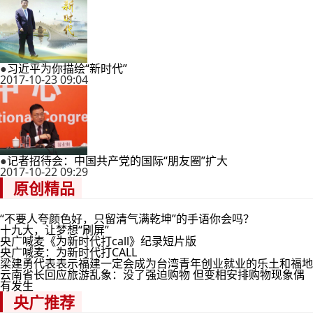
●
习近平为你描绘“新时代”
2017-10-23 09:04
●
记者招待会：中国共产党的国际“朋友圈”扩大
2017-10-22 09:29
原创精品
“不要人夸颜色好，只留清气满乾坤”的手语你会吗？
十九大，让梦想“刷屏”
央广喊麦《为新时代打call》纪录短片版
央广喊麦：为新时代打CALL
梁建勇代表表示福建一定会成为台湾青年创业就业的乐土和福地
云南省长回应旅游乱象：没了强迫购物 但变相安排购物现象偶
有发生
央广推荐