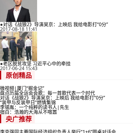
●
对话《战狼2》导演吴京：上映后 我给电影打“0分”
2017-08-18 11:41
●
老区脱贫攻坚 习近平心中的牵挂
2017-06-24 15:43
原创精品
微视频|厦门“掘金记”
盘点历届全运会会歌：每一首歌代表一个时代
对话《战狼2》导演吴京：上映后 我给电影打“0分”
“装甲与反装甲日”燃情集锦
李锡胤：一个纯粹的读书人|先生
宿白：浩瀚的大海从不喧嚣
央广推荐
李克强同主要国际经济组织负责人举行“1+6”圆桌对话会