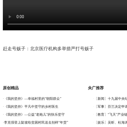
赶走号贩子：北京医疗机构多举措严打号贩子
原创精品
央广推荐
·
《我的坚持》—幸福村里的“朝阳群众”
·
《我的坚持》平凡中坚守的乡村医生
·
《我的坚持》—公益“老炮儿”的快乐坚守
·
李克强登上陡坡给贫困村民送去别样“年货”