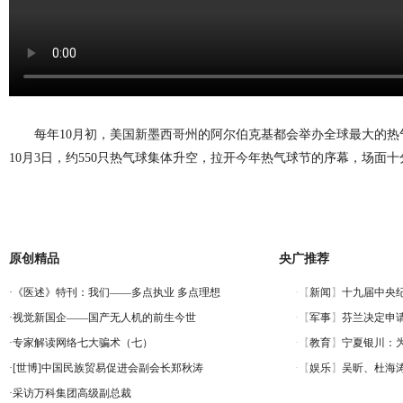
每年10月初，美国新墨西哥州的阿尔伯克基都会举办全球最大的热气
10月3日，约550只热气球集体升空，拉开今年热气球节的序幕，场面
原创精品
央广推荐
·
《医述》特刊：我们——多点执业 多点理想
·
视觉新国企——国产无人机的前生今世
·
专家解读网络七大骗术（七）
·
[世博]中国民族贸易促进会副会长郑秋涛
·
采访万科集团高级副总裁