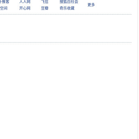
扑推客
人人网
飞信
搜狐白社会
更多
Q空间
开心网
豆瓣
奇乐收藏